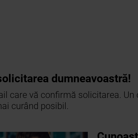
olicitarea dumneavoastră!
ail care vă confirmă solicitarea. Un 
i curând posibil.
Cunoaște