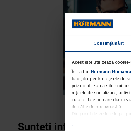
Consimțământ
Acest site utilizează cookie-
În cadrul
Hörmann România
funcțiilor pentru rețelele de 
privind utilizarea site-ului n
rețelele de socializare, activi
cu alte date pe care dumneavoa
de către dumneavoastră.
Din punct de vedere legal, p
obligatorii pentru funcționar
Sunteți interesat de alt
dumneavoastră. Vă puteți mod