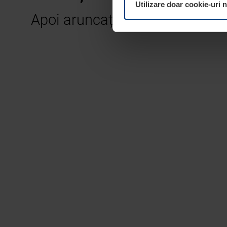
Utilizare doar cookie-uri 
pagina
Declarație cu privire
Apoi aruncați o privire la toat