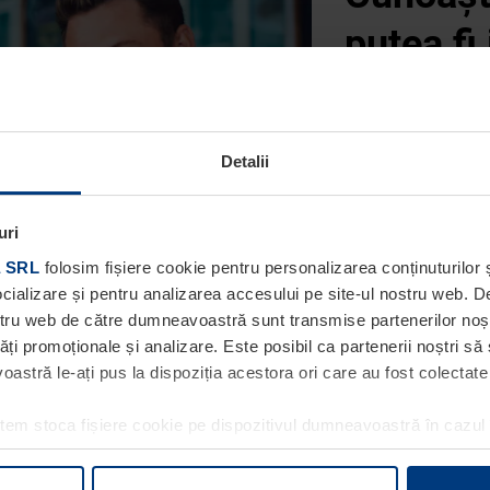
putea fi
noastre
Detalii
În acest caz tri
prietenilor și rud
uri
 SRL
folosim fișiere cookie pentru personalizarea conținuturilor ș
PARTAJAȚI O
socializare și pentru analizarea accesului pe site-ul nostru web. 
ostru web de către dumneavoastră sunt transmise partenerilor noștri
tăți promoționale și analizare. Este posibil ca partenerii noștri să
stră le-ați pus la dispoziția acestora ori care au fost colectate în
utem stoca fișiere cookie pe dispozitivul dumneavoastră în cazul
ea acestei pagini. Pentru alte tipuri de fișiere cookie avem nevoi
e produse Hörmann la prețur
ifica ori anula în orice moment consimțământul în Declarația pri