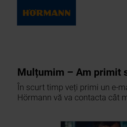
Mulțumim – Am primit s
În scurt timp veți primi un e-m
Hörmann vă va contacta cât ma