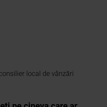
consilier local de vânzări
ți pe cineva care ar