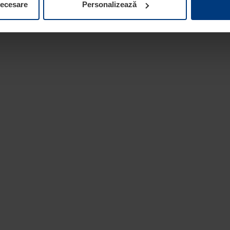
necesare
Personalizează
 la protecția datelor
de pe site-ul nostru web.
e ofertele noastre speciale acum!