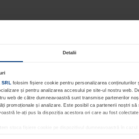
Detalii
uri
 SRL
folosim fișiere cookie pentru personalizarea conținuturilor ș
socializare și pentru analizarea accesului pe site-ul nostru web. 
ostru web de către dumneavoastră sunt transmise partenerilor noștri
tăți promoționale și analizare. Este posibil ca partenerii noștri să
stră le-ați pus la dispoziția acestora ori care au fost colectate în
utem stoca fișiere cookie pe dispozitivul dumneavoastră în cazul
ea acestei pagini. Pentru alte tipuri de fișiere cookie avem nevoi