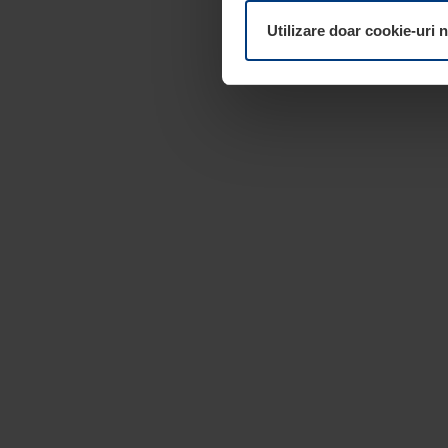
dumneavoastră. Vă puteți mod
Utilizare doar cookie-uri 
pagina
Declarație cu privire