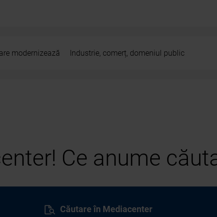
 care modernizează
Industrie, comerț, domeniul public
center! Ce anume căuta
Căutare în Mediacenter