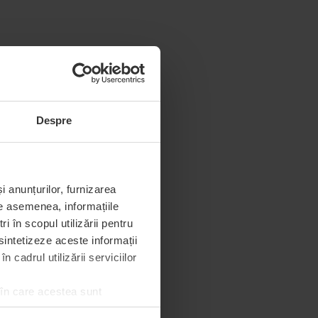
Despre
i anunțurilor, furnizarea
De asemenea, informațiile
 în scopul utilizării pentru
 sintetizeze aceste informații
 cadrul utilizării serviciilor
 în care acestea sunt
e de permisiunea