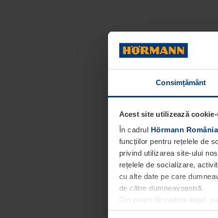
Consimțământ
Acest site utilizează cookie-
În cadrul
Hörmann România
funcțiilor pentru rețelele de 
privind utilizarea site-ului n
rețelele de socializare, activi
cu alte date pe care dumneavoa
de către dumneavoastră.
Din punct de vedere legal, p
obligatorii pentru funcționar