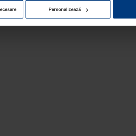
ifica ori anula în orice moment consimțământul în Declarația pri
necesare
Personalizează
 la protecția datelor
de pe site-ul nostru web.