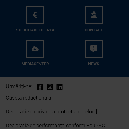
SO­LI­CI­TA­RE OFER­TĂ
CON­TA­CT
ME­D­IA­CEN­TER
NEWS
Urmăriți-ne:
Casetă redacţională
Declarație cu privire la protecția datelor
Declaraţie de performanţă conform BauPVO