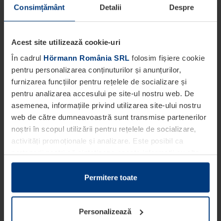
Consimțământ
Detalii
Despre
Acest site utilizează cookie-uri
În cadrul
Hörmann România SRL
folosim fișiere cookie
pentru personalizarea conținuturilor și anunțurilor,
furnizarea funcțiilor pentru rețelele de socializare și
pentru analizarea accesului pe site-ul nostru web. De
asemenea, informațiile privind utilizarea site-ului nostru
web de către dumneavoastră sunt transmise partenerilor
noștri în scopul utilizării pentru rețelele de socializare,
activități promoționale și analizare. Este posibil ca
partenerii noștri să sintetizeze aceste informații cu alte
date pe care dumneavoastră le-ați pus la dispoziția
acestora ori care au fost colectate în cadrul utilizării
Permitere toate
serviciilor de către dumneavoastră.
Din punct de vedere legal, putem stoca fișiere cookie pe
Personalizează
dispozitivul dumneavoastră în cazul în care acestea sunt