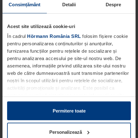
Consimțământ
Detalii
Despre
Acest site utilizează cookie-uri
În cadrul
Hörmann România SRL
folosim fișiere cookie
pentru personalizarea conținuturilor și anunțurilor,
furnizarea funcțiilor pentru rețelele de socializare și
pentru analizarea accesului pe site-ul nostru web. De
asemenea, informațiile privind utilizarea site-ului nostru
web de către dumneavoastră sunt transmise partenerilor
noștri în scopul utilizării pentru rețelele de socializare,
activități promoționale și analizare. Este posibil ca
partenerii noștri să sintetizeze aceste informații cu alte
date pe care dumneavoastră le-ați pus la dispoziția
acestora ori care au fost colectate în cadrul utilizării
Permitere toate
serviciilor de către dumneavoastră.
Din punct de vedere legal, putem stoca fișiere cookie pe
Personalizează
dispozitivul dumneavoastră în cazul în care acestea sunt