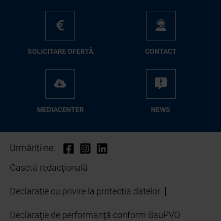
SO­LI­CI­TA­RE OFER­TĂ
CON­TA­CT
ME­D­IA­CEN­TER
NEWS
Urmăriți-ne:
Casetă redacţională
Declarație cu privire la protecția datelor
Declaraţie de performanţă conform BauPVO