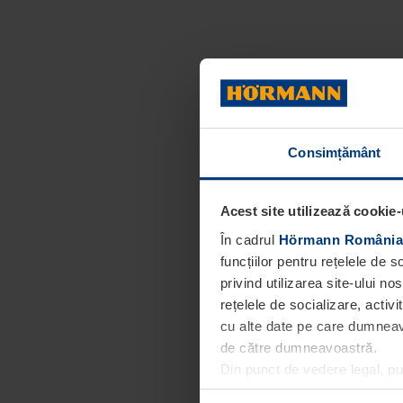
Consimțământ
Acest site utilizează cookie-
În cadrul
Hörmann România
funcțiilor pentru rețelele de 
privind utilizarea site-ului n
rețelele de socializare, activi
cu alte date pe care dumneavoa
de către dumneavoastră.
Din punct de vedere legal, p
obligatorii pentru funcționar