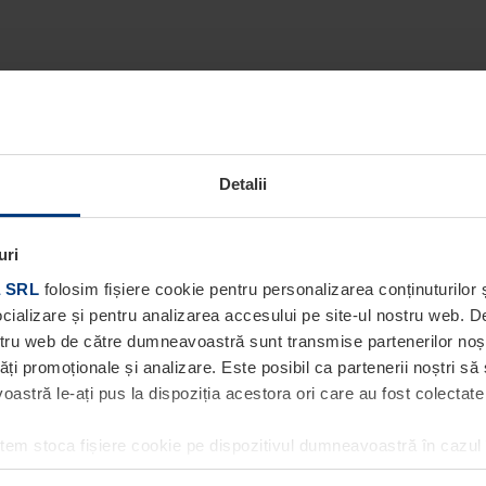
Detalii
uri
 SRL
folosim fișiere cookie pentru personalizarea conținuturilor ș
socializare și pentru analizarea accesului pe site-ul nostru web. 
ostru web de către dumneavoastră sunt transmise partenerilor noștri
tăți promoționale și analizare. Este posibil ca partenerii noștri să
stră le-ați pus la dispoziția acestora ori care au fost colectate în
utem stoca fișiere cookie pe dispozitivul dumneavoastră în cazul
ea acestei pagini. Pentru alte tipuri de fișiere cookie avem nevoi