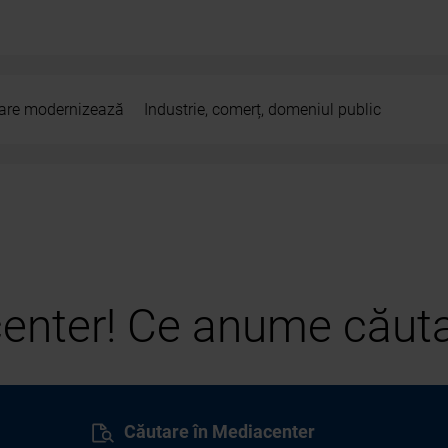
 care modernizează
Industrie, comerț, domeniul public
center! Ce anume căuta
Căutare în Mediacenter