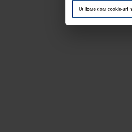
dumneavoastră. Vă puteți mod
Utilizare doar cookie-uri 
pagina
Declarație cu privire