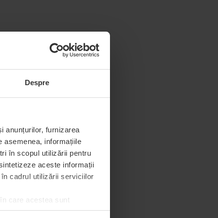
Despre
i anunțurilor, furnizarea
De asemenea, informațiile
 în scopul utilizării pentru
 sintetizeze aceste informații
 cadrul utilizării serviciilor
 în care acestea sunt
e de permisiunea