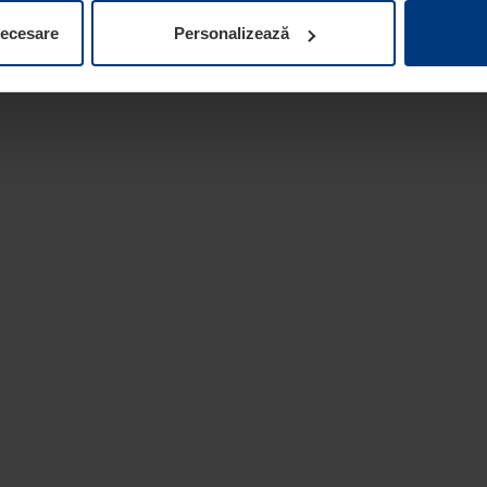
ifica ori anula în orice moment consimțământul în Declarația pri
necesare
Personalizează
 la protecția datelor
de pe site-ul nostru web.