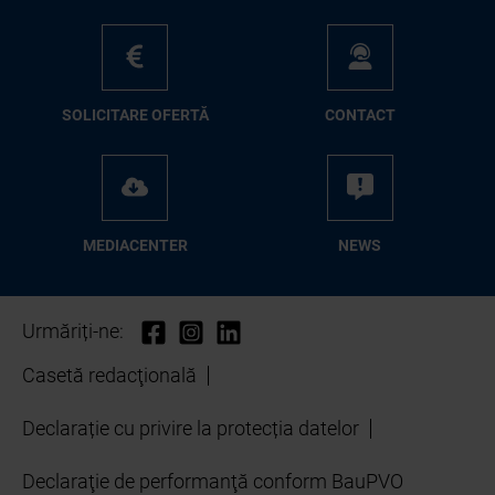
SO­LI­CI­TA­RE OFER­TĂ
CON­TA­CT
ME­D­IA­CEN­TER
NEWS
Urmăriți-ne:
Casetă redacţională
Declarație cu privire la protecția datelor
Declaraţie de performanţă conform BauPVO