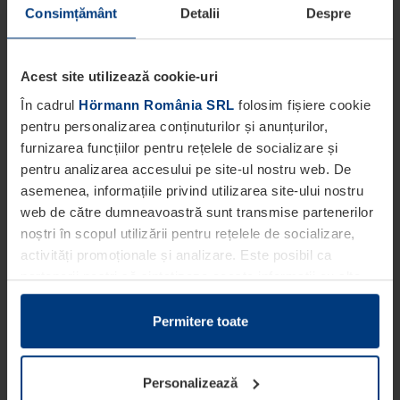
Consimțământ
Detalii
Despre
Acest site utilizează cookie-uri
În cadrul
Hörmann România SRL
folosim fișiere cookie
pentru personalizarea conținuturilor și anunțurilor,
furnizarea funcțiilor pentru rețelele de socializare și
pentru analizarea accesului pe site-ul nostru web. De
asemenea, informațiile privind utilizarea site-ului nostru
web de către dumneavoastră sunt transmise partenerilor
noștri în scopul utilizării pentru rețelele de socializare,
activități promoționale și analizare. Este posibil ca
partenerii noștri să sintetizeze aceste informații cu alte
date pe care dumneavoastră le-ați pus la dispoziția
acestora ori care au fost colectate în cadrul utilizării
Permitere toate
serviciilor de către dumneavoastră.
Din punct de vedere legal, putem stoca fișiere cookie pe
Personalizează
dispozitivul dumneavoastră în cazul în care acestea sunt