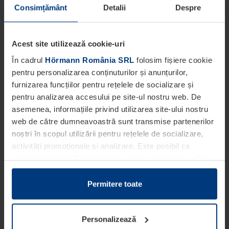
Consimțământ
Detalii
Despre
Acest site utilizează cookie-uri
În cadrul
Hörmann România SRL
folosim fișiere cookie
pentru personalizarea conținuturilor și anunțurilor,
furnizarea funcțiilor pentru rețelele de socializare și
pentru analizarea accesului pe site-ul nostru web. De
asemenea, informațiile privind utilizarea site-ului nostru
web de către dumneavoastră sunt transmise partenerilor
noștri în scopul utilizării pentru rețelele de socializare,
activități promoționale și analizare. Este posibil ca
partenerii noștri să sintetizeze aceste informații cu alte
date pe care dumneavoastră le-ați pus la dispoziția
acestora ori care au fost colectate în cadrul utilizării
Permitere toate
serviciilor de către dumneavoastră.
Din punct de vedere legal, putem stoca fișiere cookie pe
Personalizează
dispozitivul dumneavoastră în cazul în care acestea sunt