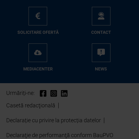
SO­LI­CI­TA­RE OFER­TĂ
CON­TA­CT
ME­D­IA­CEN­TER
NEWS
Urmăriți-ne:
Casetă redacţională
Declarație cu privire la protecția datelor
Declaraţie de performanţă conform BauPVO