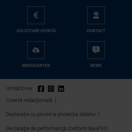
SO­LI­CI­TA­RE OFER­TĂ
CON­TA­CT
ME­D­IA­CEN­TER
NEWS
Urmăriți-ne:
Casetă redacţională
Declarație cu privire la protecția datelor
Declaraţie de performanţă conform BauPVO