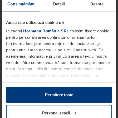
Consimțământ
Detalii
Despre
Acest site utilizează cookie-uri
În cadrul
Hörmann România SRL
folosim fișiere cookie
pentru personalizarea conținuturilor și anunțurilor,
furnizarea funcțiilor pentru rețelele de socializare și
pentru analizarea accesului pe site-ul nostru web. De
asemenea, informațiile privind utilizarea site-ului nostru
web de către dumneavoastră sunt transmise partenerilor
noștri în scopul utilizării pentru rețelele de socializare,
activități promoționale și analizare. Este posibil ca
partenerii noștri să sintetizeze aceste informații cu alte
date pe care dumneavoastră le-ați pus la dispoziția
acestora ori care au fost colectate în cadrul utilizării
Permitere toate
serviciilor de către dumneavoastră.
Din punct de vedere legal, putem stoca fișiere cookie pe
Personalizează
dispozitivul dumneavoastră în cazul în care acestea sunt