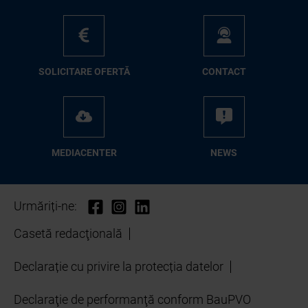
SO­LI­CI­TA­RE OFER­TĂ
CON­TA­CT
ME­D­IA­CEN­TER
NEWS
Urmăriți-ne:
Casetă redacţională
Declarație cu privire la protecția datelor
Declaraţie de performanţă conform BauPVO