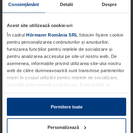
Consimțământ
Detalii
Despre
Acest site utilizează cookie-uri
În cadrul
Hörmann România SRL
folosim fișiere cookie
pentru personalizarea conținuturilor și anunțurilor,
furnizarea funcțiilor pentru rețelele de socializare și
pentru analizarea accesului pe site-ul nostru web. De
asemenea, informațiile privind utilizarea site-ului nostru
web de către dumneavoastră sunt transmise partenerilor
noștri în scopul utilizării pentru rețelele de socializare,
activități promoționale și analizare. Este posibil ca
partenerii noștri să sintetizeze aceste informații cu alte
date pe care dumneavoastră le-ați pus la dispoziția
acestora ori care au fost colectate în cadrul utilizării
Permitere toate
serviciilor de către dumneavoastră.
Din punct de vedere legal, putem stoca fișiere cookie pe
Personalizează
dispozitivul dumneavoastră în cazul în care acestea sunt