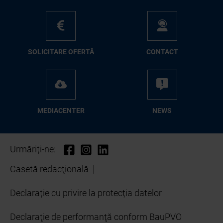
SO­LI­CI­TA­RE OFER­TĂ
CON­TA­CT
ME­D­IA­CEN­TER
NEWS
Urmăriți-ne:
Casetă redacţională
Declarație cu privire la protecția datelor
Declaraţie de performanţă conform BauPVO