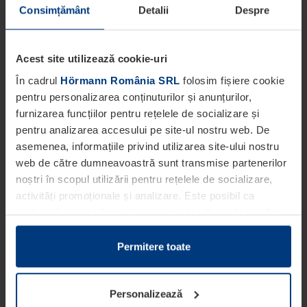
Consimțământ
Detalii
Despre
Acest site utilizează cookie-uri
În cadrul
Hörmann România SRL
folosim fișiere cookie
pentru personalizarea conținuturilor și anunțurilor,
furnizarea funcțiilor pentru rețelele de socializare și
pentru analizarea accesului pe site-ul nostru web. De
asemenea, informațiile privind utilizarea site-ului nostru
web de către dumneavoastră sunt transmise partenerilor
noștri în scopul utilizării pentru rețelele de socializare,
activități promoționale și analizare. Este posibil ca
partenerii noștri să sintetizeze aceste informații cu alte
date pe care dumneavoastră le-ați pus la dispoziția
acestora ori care au fost colectate în cadrul utilizării
Permitere toate
serviciilor de către dumneavoastră.
Din punct de vedere legal, putem stoca fișiere cookie pe
Personalizează
dispozitivul dumneavoastră în cazul în care acestea sunt