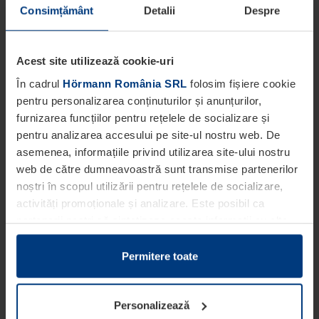
Consimțământ
Detalii
Despre
Acest site utilizează cookie-uri
În cadrul
Hörmann România SRL
folosim fișiere cookie
pentru personalizarea conținuturilor și anunțurilor,
furnizarea funcțiilor pentru rețelele de socializare și
pentru analizarea accesului pe site-ul nostru web. De
asemenea, informațiile privind utilizarea site-ului nostru
web de către dumneavoastră sunt transmise partenerilor
noștri în scopul utilizării pentru rețelele de socializare,
activități promoționale și analizare. Este posibil ca
partenerii noștri să sintetizeze aceste informații cu alte
date pe care dumneavoastră le-ați pus la dispoziția
acestora ori care au fost colectate în cadrul utilizării
Permitere toate
serviciilor de către dumneavoastră.
Din punct de vedere legal, putem stoca fișiere cookie pe
Personalizează
dispozitivul dumneavoastră în cazul în care acestea sunt