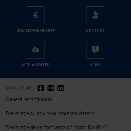
SO­LI­CI­TA­RE OFER­TĂ
CON­TA­CT
ME­D­IA­CEN­TER
NEWS
Urmăriți-ne:
Casetă redacţională
Declarație cu privire la protecția datelor
Declaraţie de performanţă conform BauPVO