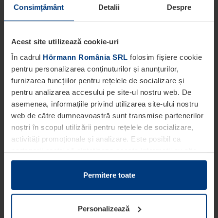
Consimțământ
Detalii
Despre
Acest site utilizează cookie-uri
În cadrul
Hörmann România SRL
folosim fișiere cookie
pentru personalizarea conținuturilor și anunțurilor,
furnizarea funcțiilor pentru rețelele de socializare și
pentru analizarea accesului pe site-ul nostru web. De
asemenea, informațiile privind utilizarea site-ului nostru
web de către dumneavoastră sunt transmise partenerilor
noștri în scopul utilizării pentru rețelele de socializare,
activități promoționale și analizare. Este posibil ca
partenerii noștri să sintetizeze aceste informații cu alte
date pe care dumneavoastră le-ați pus la dispoziția
acestora ori care au fost colectate în cadrul utilizării
Permitere toate
serviciilor de către dumneavoastră.
Din punct de vedere legal, putem stoca fișiere cookie pe
Personalizează
dispozitivul dumneavoastră în cazul în care acestea sunt