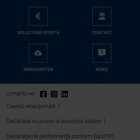
SO­LI­CI­TA­RE OFER­TĂ
CON­TA­CT
ME­D­IA­CEN­TER
NEWS
Urmăriți-ne:
Casetă redacţională
Declarație cu privire la protecția datelor
Declaraţie de performanţă conform BauPVO