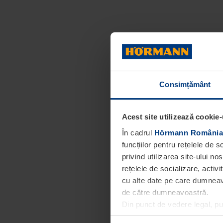
Consimțământ
Acest site utilizează cookie-
În cadrul
Hörmann România
funcțiilor pentru rețelele de 
privind utilizarea site-ului n
rețelele de socializare, activi
cu alte date pe care dumneavoa
de către dumneavoastră.
Din punct de vedere legal, p
obligatorii pentru funcționar