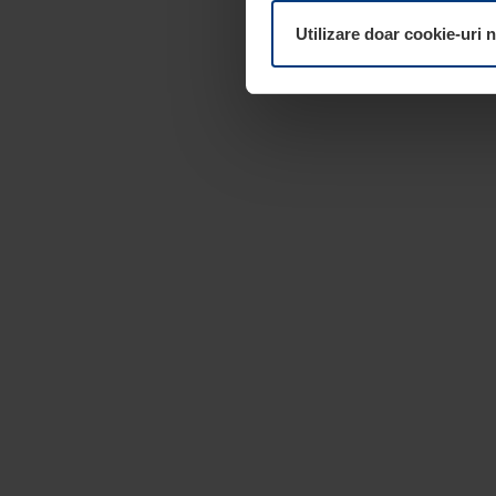
dumneavoastră. Vă puteți mod
Utilizare doar cookie-uri 
pagina
Declarație cu privire