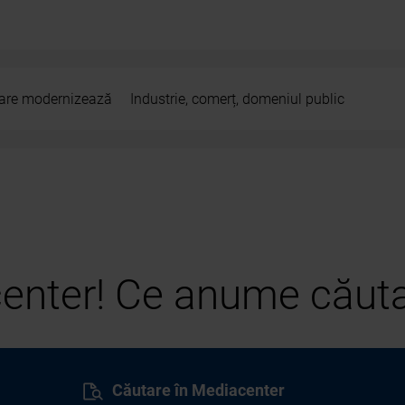
 care modernizează
Industrie, comerț, domeniul public
center! Ce anume căuta
Căutare în Mediacenter