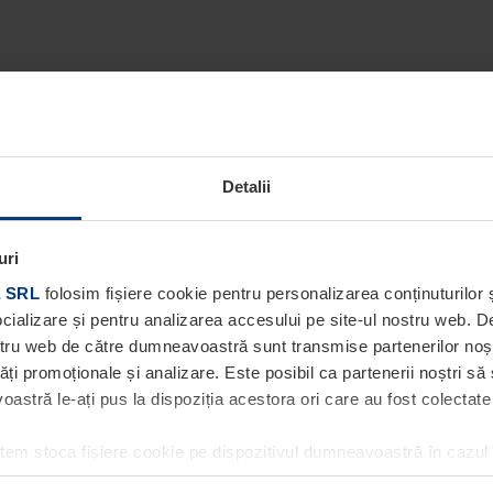
Detalii
uri
 SRL
folosim fișiere cookie pentru personalizarea conținuturilor ș
socializare și pentru analizarea accesului pe site-ul nostru web. 
ostru web de către dumneavoastră sunt transmise partenerilor noștri
tăți promoționale și analizare. Este posibil ca partenerii noștri să
stră le-ați pus la dispoziția acestora ori care au fost colectate în
utem stoca fișiere cookie pe dispozitivul dumneavoastră în cazul
ea acestei pagini. Pentru alte tipuri de fișiere cookie avem nevoi