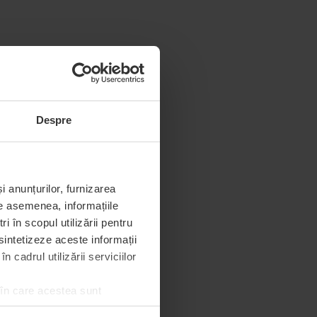
Despre
i anunțurilor, furnizarea
De asemenea, informațiile
 în scopul utilizării pentru
 sintetizeze aceste informații
 cadrul utilizării serviciilor
 în care acestea sunt
e de permisiunea