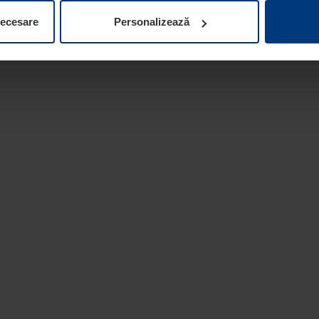
ifica ori anula în orice moment consimțământul în Declarația pri
necesare
Personalizează
 la protecția datelor
de pe site-ul nostru web.