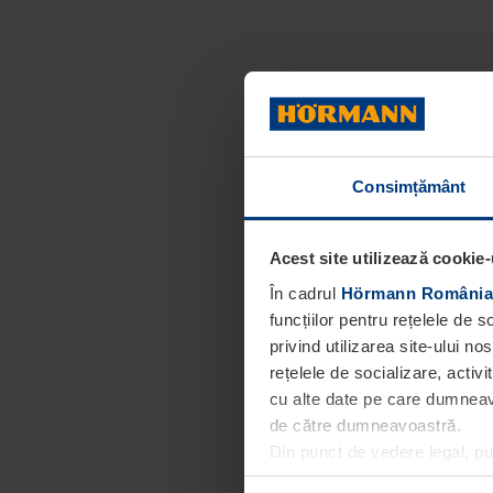
Consimțământ
Acest site utilizează cookie-
În cadrul
Hörmann România
funcțiilor pentru rețelele de 
privind utilizarea site-ului n
rețelele de socializare, activi
cu alte date pe care dumneavoa
de către dumneavoastră.
Din punct de vedere legal, p
obligatorii pentru funcționar