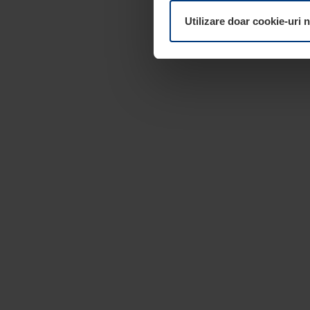
dumneavoastră. Vă puteți mod
Utilizare doar cookie-uri 
pagina
Declarație cu privire