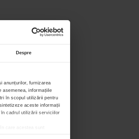
Despre
i anunțurilor, furnizarea
De asemenea, informațiile
 în scopul utilizării pentru
 sintetizeze aceste informații
 cadrul utilizării serviciilor
 în care acestea sunt
e de permisiunea