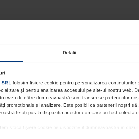
Detalii
uri
 SRL
folosim fișiere cookie pentru personalizarea conținuturilor ș
socializare și pentru analizarea accesului pe site-ul nostru web. 
ostru web de către dumneavoastră sunt transmise partenerilor noștri
tăți promoționale și analizare. Este posibil ca partenerii noștri să
stră le-ați pus la dispoziția acestora ori care au fost colectate în
utem stoca fișiere cookie pe dispozitivul dumneavoastră în cazul
ea acestei pagini. Pentru alte tipuri de fișiere cookie avem nevoi