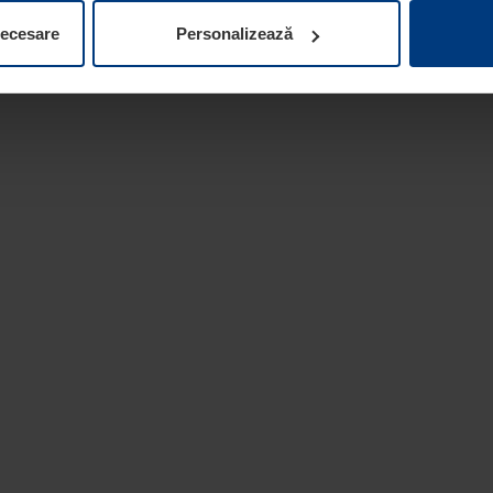
ifica ori anula în orice moment consimțământul în Declarația pri
necesare
Personalizează
 la protecția datelor
de pe site-ul nostru web.