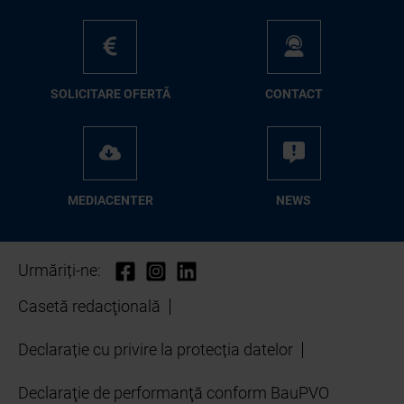
SO­LI­CI­TA­RE OFER­TĂ
CON­TA­CT
ME­D­IA­CEN­TER
NEWS
Urmăriți-ne:
Casetă redacţională
Declarație cu privire la protecția datelor
Declaraţie de performanţă conform BauPVO