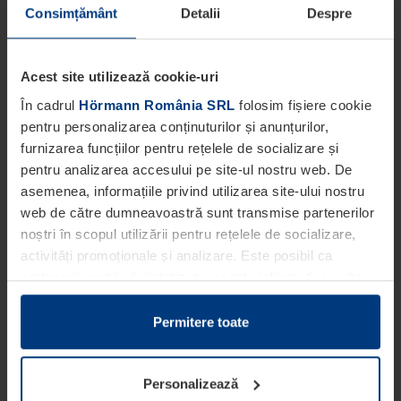
Consimțământ
Detalii
Despre
Acest site utilizează cookie-uri
În cadrul
Hörmann România SRL
folosim fișiere cookie
pentru personalizarea conținuturilor și anunțurilor,
furnizarea funcțiilor pentru rețelele de socializare și
pentru analizarea accesului pe site-ul nostru web. De
asemenea, informațiile privind utilizarea site-ului nostru
web de către dumneavoastră sunt transmise partenerilor
noștri în scopul utilizării pentru rețelele de socializare,
activități promoționale și analizare. Este posibil ca
partenerii noștri să sintetizeze aceste informații cu alte
date pe care dumneavoastră le-ați pus la dispoziția
acestora ori care au fost colectate în cadrul utilizării
Permitere toate
serviciilor de către dumneavoastră.
Din punct de vedere legal, putem stoca fișiere cookie pe
Personalizează
dispozitivul dumneavoastră în cazul în care acestea sunt