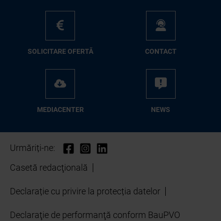
SO­LI­CI­TA­RE OFER­TĂ
CON­TA­CT
ME­D­IA­CEN­TER
NEWS
Urmăriți-ne:
Casetă redacţională
Declarație cu privire la protecția datelor
Declaraţie de performanţă conform BauPVO