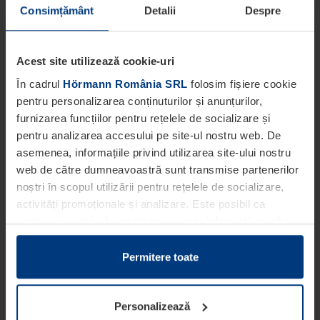
Consimțământ
Detalii
Despre
Acest site utilizează cookie-uri
În cadrul
Hörmann România SRL
folosim fișiere cookie
pentru personalizarea conținuturilor și anunțurilor,
furnizarea funcțiilor pentru rețelele de socializare și
pentru analizarea accesului pe site-ul nostru web. De
asemenea, informațiile privind utilizarea site-ului nostru
web de către dumneavoastră sunt transmise partenerilor
noștri în scopul utilizării pentru rețelele de socializare,
activități promoționale și analizare. Este posibil ca
partenerii noștri să sintetizeze aceste informații cu alte
date pe care dumneavoastră le-ați pus la dispoziția
acestora ori care au fost colectate în cadrul utilizării
Permitere toate
serviciilor de către dumneavoastră.
Din punct de vedere legal, putem stoca fișiere cookie pe
Personalizează
dispozitivul dumneavoastră în cazul în care acestea sunt