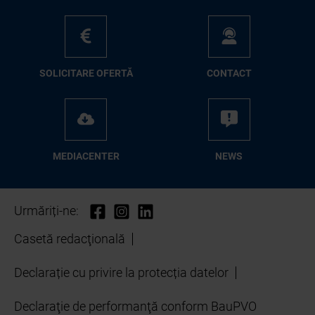
SO­LI­CI­TA­RE OFER­TĂ
CON­TA­CT
ME­D­IA­CEN­TER
NEWS
Urmăriți-ne:
Casetă redacţională
Declarație cu privire la protecția datelor
Declaraţie de performanţă conform BauPVO