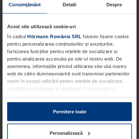
Consimțământ
Detalii
Despre
Acest site utilizează cookie-uri
În cadrul
Hörmann România SRL
folosim fișiere cookie
pentru personalizarea conținuturilor și anunțurilor,
furnizarea funcțiilor pentru rețelele de socializare și
pentru analizarea accesului pe site-ul nostru web. De
asemenea, informațiile privind utilizarea site-ului nostru
web de către dumneavoastră sunt transmise partenerilor
noștri în scopul utilizării pentru rețelele de socializare,
activități promoționale și analizare. Este posibil ca
partenerii noștri să sintetizeze aceste informații cu alte
date pe care dumneavoastră le-ați pus la dispoziția
acestora ori care au fost colectate în cadrul utilizării
Permitere toate
serviciilor de către dumneavoastră.
Din punct de vedere legal, putem stoca fișiere cookie pe
Personalizează
dispozitivul dumneavoastră în cazul în care acestea sunt