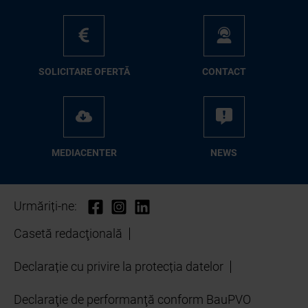
SO­LI­CI­TA­RE OFER­TĂ
CON­TA­CT
ME­D­IA­CEN­TER
NEWS
Urmăriți-ne:
Casetă redacţională
Declarație cu privire la protecția datelor
Declaraţie de performanţă conform BauPVO