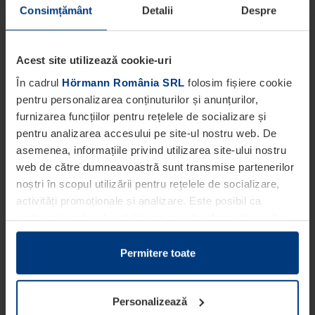
Consimțământ
Detalii
Despre
Acest site utilizează cookie-uri
În cadrul
Hörmann România SRL
folosim fișiere cookie
pentru personalizarea conținuturilor și anunțurilor,
furnizarea funcțiilor pentru rețelele de socializare și
pentru analizarea accesului pe site-ul nostru web. De
asemenea, informațiile privind utilizarea site-ului nostru
web de către dumneavoastră sunt transmise partenerilor
noștri în scopul utilizării pentru rețelele de socializare,
activități promoționale și analizare. Este posibil ca
partenerii noștri să sintetizeze aceste informații cu alte
date pe care dumneavoastră le-ați pus la dispoziția
acestora ori care au fost colectate în cadrul utilizării
Permitere toate
serviciilor de către dumneavoastră.
Din punct de vedere legal, putem stoca fișiere cookie pe
Personalizează
dispozitivul dumneavoastră în cazul în care acestea sunt