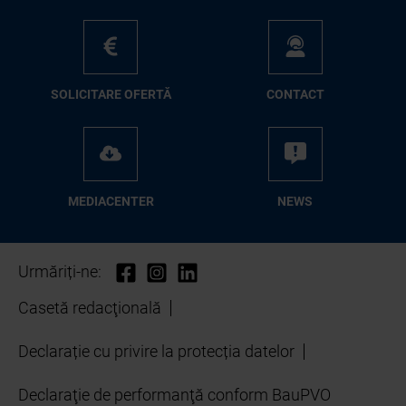
SO­LI­CI­TA­RE OFER­TĂ
CON­TA­CT
ME­D­IA­CEN­TER
NEWS
Urmăriți-ne:
Casetă redacţională
Declarație cu privire la protecția datelor
Declaraţie de performanţă conform BauPVO