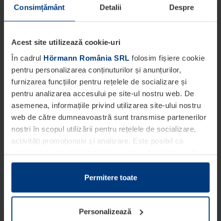
Consimțământ
Detalii
Despre
Acest site utilizează cookie-uri
În cadrul
Hörmann România SRL
folosim fișiere cookie
pentru personalizarea conținuturilor și anunțurilor,
furnizarea funcțiilor pentru rețelele de socializare și
pentru analizarea accesului pe site-ul nostru web. De
asemenea, informațiile privind utilizarea site-ului nostru
web de către dumneavoastră sunt transmise partenerilor
noștri în scopul utilizării pentru rețelele de socializare,
activități promoționale și analizare. Este posibil ca
partenerii noștri să sintetizeze aceste informații cu alte
date pe care dumneavoastră le-ați pus la dispoziția
acestora ori care au fost colectate în cadrul utilizării
Permitere toate
serviciilor de către dumneavoastră.
Din punct de vedere legal, putem stoca fișiere cookie pe
Personalizează
dispozitivul dumneavoastră în cazul în care acestea sunt