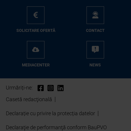
SO­LI­CI­TA­RE OFER­TĂ
CON­TA­CT
ME­D­IA­CEN­TER
NEWS
Urmăriți-ne:
Casetă redacţională
Declarație cu privire la protecția datelor
Declaraţie de performanţă conform BauPVO