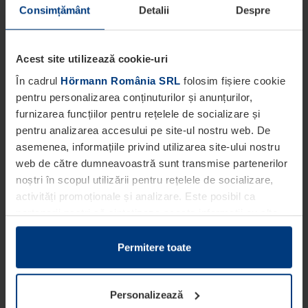
Consimțământ
Detalii
Despre
Acest site utilizează cookie-uri
În cadrul
Hörmann România SRL
folosim fișiere cookie
pentru personalizarea conținuturilor și anunțurilor,
furnizarea funcțiilor pentru rețelele de socializare și
pentru analizarea accesului pe site-ul nostru web. De
asemenea, informațiile privind utilizarea site-ului nostru
web de către dumneavoastră sunt transmise partenerilor
noștri în scopul utilizării pentru rețelele de socializare,
activități promoționale și analizare. Este posibil ca
partenerii noștri să sintetizeze aceste informații cu alte
date pe care dumneavoastră le-ați pus la dispoziția
acestora ori care au fost colectate în cadrul utilizării
Permitere toate
serviciilor de către dumneavoastră.
Din punct de vedere legal, putem stoca fișiere cookie pe
Personalizează
dispozitivul dumneavoastră în cazul în care acestea sunt