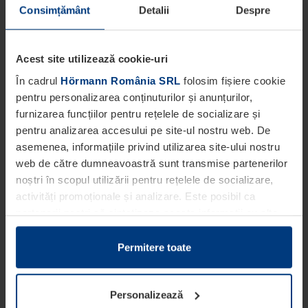
Consimțământ
Detalii
Despre
Acest site utilizează cookie-uri
În cadrul
Hörmann România SRL
folosim fișiere cookie
pentru personalizarea conținuturilor și anunțurilor,
furnizarea funcțiilor pentru rețelele de socializare și
pentru analizarea accesului pe site-ul nostru web. De
asemenea, informațiile privind utilizarea site-ului nostru
web de către dumneavoastră sunt transmise partenerilor
noștri în scopul utilizării pentru rețelele de socializare,
activități promoționale și analizare. Este posibil ca
partenerii noștri să sintetizeze aceste informații cu alte
date pe care dumneavoastră le-ați pus la dispoziția
acestora ori care au fost colectate în cadrul utilizării
Permitere toate
serviciilor de către dumneavoastră.
Din punct de vedere legal, putem stoca fișiere cookie pe
Personalizează
dispozitivul dumneavoastră în cazul în care acestea sunt