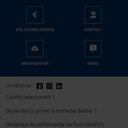
SO­LI­CI­TA­RE OFER­TĂ
CON­TA­CT
ME­D­IA­CEN­TER
NEWS
Urmăriți-ne:
Casetă redacţională
Declarație cu privire la protecția datelor
Declaraţie de performanţă conform BauPVO