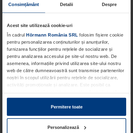
Consimțământ
Detalii
Despre
Acest site utilizează cookie-uri
În cadrul
Hörmann România SRL
folosim fișiere cookie
pentru personalizarea conținuturilor și anunțurilor,
furnizarea funcțiilor pentru rețelele de socializare și
pentru analizarea accesului pe site-ul nostru web. De
asemenea, informațiile privind utilizarea site-ului nostru
web de către dumneavoastră sunt transmise partenerilor
noștri în scopul utilizării pentru rețelele de socializare,
activități promoționale și analizare. Este posibil ca
partenerii noștri să sintetizeze aceste informații cu alte
date pe care dumneavoastră le-ați pus la dispoziția
acestora ori care au fost colectate în cadrul utilizării
Permitere toate
serviciilor de către dumneavoastră.
Din punct de vedere legal, putem stoca fișiere cookie pe
Personalizează
dispozitivul dumneavoastră în cazul în care acestea sunt