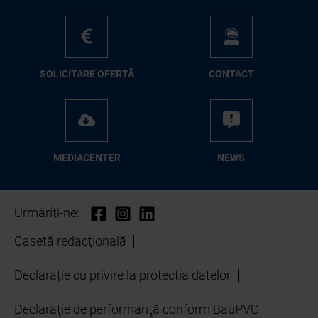
SO­LI­CI­TA­RE OFER­TĂ
CON­TA­CT
ME­D­IA­CEN­TER
NEWS
Urmăriți-ne:
Casetă redacţională
Declarație cu privire la protecția datelor
Declaraţie de performanţă conform BauPVO