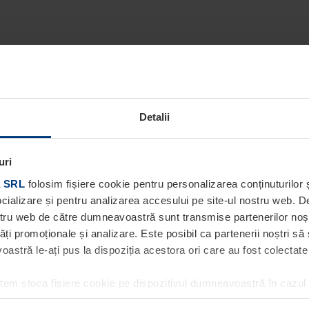
Detalii
uri
 SRL
folosim fișiere cookie pentru personalizarea conținuturilor ș
socializare și pentru analizarea accesului pe site-ul nostru web. 
ostru web de către dumneavoastră sunt transmise partenerilor noștri
tăți promoționale și analizare. Este posibil ca partenerii noștri să
stră le-ați pus la dispoziția acestora ori care au fost colectate în
utem stoca fișiere cookie pe dispozitivul dumneavoastră în cazul
ea acestei pagini. Pentru alte tipuri de fișiere cookie avem nevoi