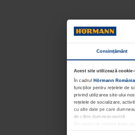
Consimțământ
Acest site utilizează cookie-
În cadrul
Hörmann România
funcțiilor pentru rețelele de 
privind utilizarea site-ului n
rețelele de socializare, activi
cu alte date pe care dumneavoa
de către dumneavoastră.
Din punct de vedere legal, p
obligatorii pentru funcționar