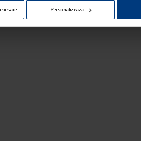
ifica ori anula în orice moment consimțământul în Declarația pri
necesare
Personalizează
 la protecția datelor
de pe site-ul nostru web.