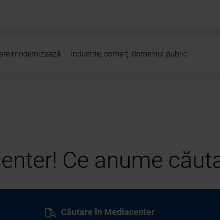
 care modernizează
Industrie, comerț, domeniul public
center! Ce anume căuta
Căutare în Mediacenter