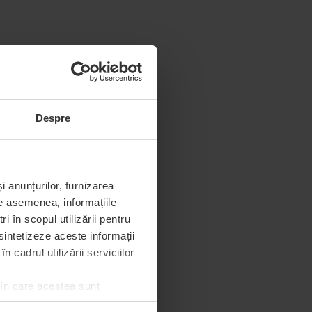
Despre
i anunțurilor, furnizarea
De asemenea, informațiile
 în scopul utilizării pentru
 sintetizeze aceste informații
 cadrul utilizării serviciilor
 în care acestea sunt
e de permisiunea