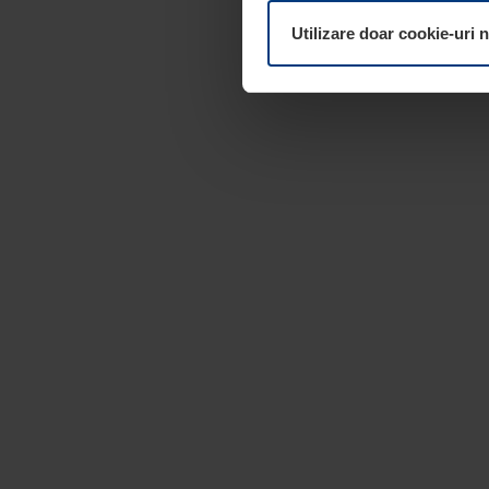
dumneavoastră. Vă puteți mod
Utilizare doar cookie-uri 
pagina
Declarație cu privire