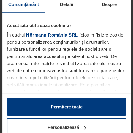
Consimțământ
Detalii
Despre
Acest site utilizează cookie-uri
În cadrul
Hörmann România SRL
folosim fișiere cookie
pentru personalizarea conținuturilor și anunțurilor,
furnizarea funcțiilor pentru rețelele de socializare și
pentru analizarea accesului pe site-ul nostru web. De
asemenea, informațiile privind utilizarea site-ului nostru
web de către dumneavoastră sunt transmise partenerilor
noștri în scopul utilizării pentru rețelele de socializare,
activități promoționale și analizare. Este posibil ca
partenerii noștri să sintetizeze aceste informații cu alte
date pe care dumneavoastră le-ați pus la dispoziția
acestora ori care au fost colectate în cadrul utilizării
Permitere toate
serviciilor de către dumneavoastră.
Din punct de vedere legal, putem stoca fișiere cookie pe
Personalizează
dispozitivul dumneavoastră în cazul în care acestea sunt