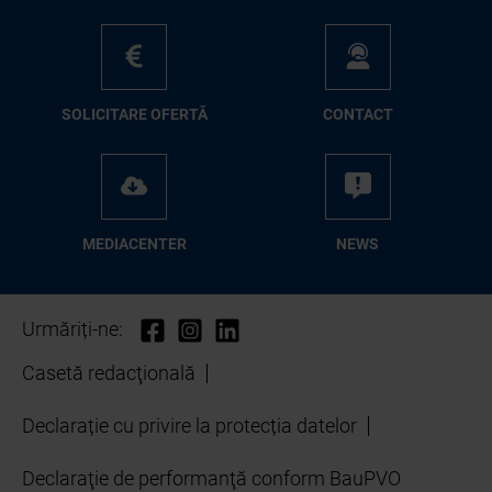
SO­LI­CI­TA­RE OFER­TĂ
CON­TA­CT
ME­D­IA­CEN­TER
NEWS
Urmăriți-ne:
Casetă redacţională
Declarație cu privire la protecția datelor
Declaraţie de performanţă conform BauPVO