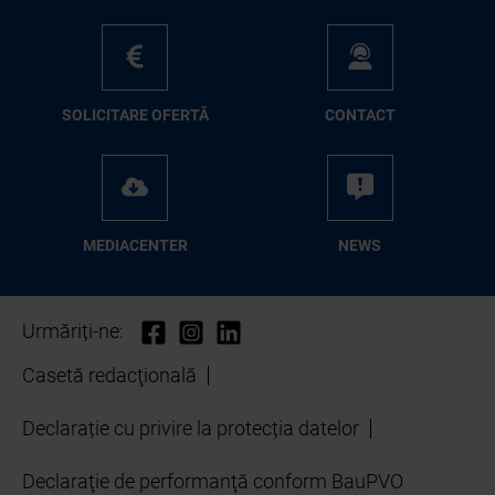
SO­LI­CI­TA­RE OFER­TĂ
CON­TA­CT
ME­D­IA­CEN­TER
NEWS
Urmăriți-ne:
Casetă redacţională
Declarație cu privire la protecția datelor
Declaraţie de performanţă conform BauPVO