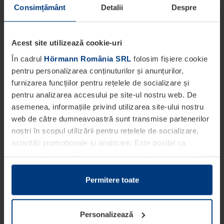
Consimțământ
Detalii
Despre
Acest site utilizează cookie-uri
În cadrul
Hörmann România SRL
folosim fișiere cookie
pentru personalizarea conținuturilor și anunțurilor,
furnizarea funcțiilor pentru rețelele de socializare și
pentru analizarea accesului pe site-ul nostru web. De
asemenea, informațiile privind utilizarea site-ului nostru
web de către dumneavoastră sunt transmise partenerilor
noștri în scopul utilizării pentru rețelele de socializare,
activități promoționale și analizare. Este posibil ca
partenerii noștri să sintetizeze aceste informații cu alte
date pe care dumneavoastră le-ați pus la dispoziția
acestora ori care au fost colectate în cadrul utilizării
Permitere toate
serviciilor de către dumneavoastră.
Din punct de vedere legal, putem stoca fișiere cookie pe
Personalizează
dispozitivul dumneavoastră în cazul în care acestea sunt