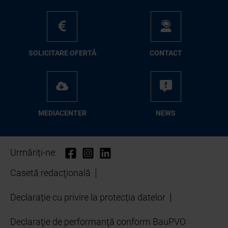
SO­LI­CI­TA­RE OFER­TĂ
CON­TA­CT
ME­D­IA­CEN­TER
NEWS
Urmăriți-ne:
Casetă redacţională
Declarație cu privire la protecția datelor
Declaraţie de performanţă conform BauPVO