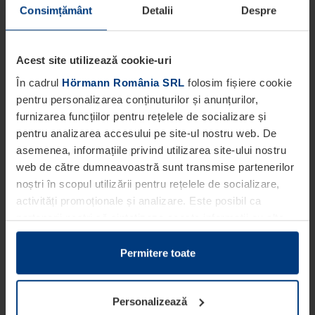
Consimțământ
Detalii
Despre
Acest site utilizează cookie-uri
În cadrul
Hörmann România SRL
folosim fișiere cookie
pentru personalizarea conținuturilor și anunțurilor,
furnizarea funcțiilor pentru rețelele de socializare și
pentru analizarea accesului pe site-ul nostru web. De
asemenea, informațiile privind utilizarea site-ului nostru
web de către dumneavoastră sunt transmise partenerilor
noștri în scopul utilizării pentru rețelele de socializare,
activități promoționale și analizare. Este posibil ca
partenerii noștri să sintetizeze aceste informații cu alte
date pe care dumneavoastră le-ați pus la dispoziția
acestora ori care au fost colectate în cadrul utilizării
Permitere toate
serviciilor de către dumneavoastră.
Din punct de vedere legal, putem stoca fișiere cookie pe
Personalizează
dispozitivul dumneavoastră în cazul în care acestea sunt