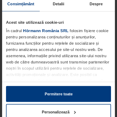
Consimțământ
Detalii
Despre
Acest site utilizează cookie-uri
În cadrul
Hörmann România SRL
folosim fișiere cookie
pentru personalizarea conținuturilor și anunțurilor,
furnizarea funcțiilor pentru rețelele de socializare și
pentru analizarea accesului pe site-ul nostru web. De
asemenea, informațiile privind utilizarea site-ului nostru
web de către dumneavoastră sunt transmise partenerilor
noștri în scopul utilizării pentru rețelele de socializare,
activități promoționale și analizare. Este posibil ca
partenerii noștri să sintetizeze aceste informații cu alte
date pe care dumneavoastră le-ați pus la dispoziția
acestora ori care au fost colectate în cadrul utilizării
Permitere toate
serviciilor de către dumneavoastră.
Din punct de vedere legal, putem stoca fișiere cookie pe
Personalizează
dispozitivul dumneavoastră în cazul în care acestea sunt