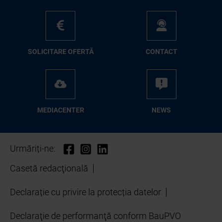
SO­LI­CI­TA­RE OFER­TĂ
CON­TA­CT
ME­D­IA­CEN­TER
NEWS
Urmăriți-ne:
Casetă redacţională
Declarație cu privire la protecția datelor
Declaraţie de performanţă conform BauPVO