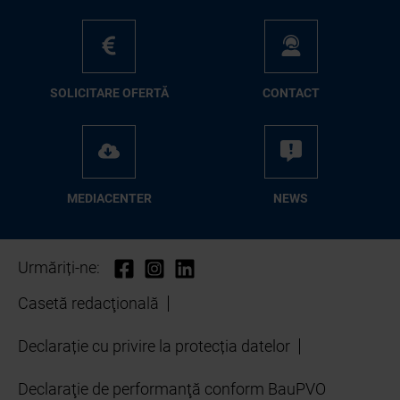
SO­LI­CI­TA­RE OFER­TĂ
CON­TA­CT
ME­D­IA­CEN­TER
NEWS
Urmăriți-ne:
Casetă redacţională
Declarație cu privire la protecția datelor
Declaraţie de performanţă conform BauPVO