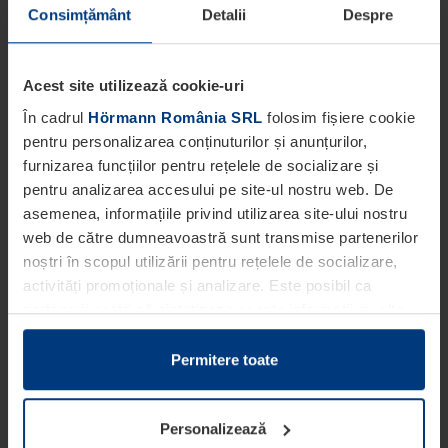
Consimțământ
Detalii
Despre
Acest site utilizează cookie-uri
În cadrul
Hörmann România SRL
folosim fișiere cookie
pentru personalizarea conținuturilor și anunțurilor,
furnizarea funcțiilor pentru rețelele de socializare și
pentru analizarea accesului pe site-ul nostru web. De
asemenea, informațiile privind utilizarea site-ului nostru
web de către dumneavoastră sunt transmise partenerilor
noștri în scopul utilizării pentru rețelele de socializare,
activități promoționale și analizare. Este posibil ca
partenerii noștri să sintetizeze aceste informații cu alte
date pe care dumneavoastră le-ați pus la dispoziția
acestora ori care au fost colectate în cadrul utilizării
Permitere toate
serviciilor de către dumneavoastră.
Din punct de vedere legal, putem stoca fișiere cookie pe
Personalizează
dispozitivul dumneavoastră în cazul în care acestea sunt