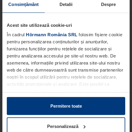
Consimțământ
Detalii
Despre
Acest site utilizează cookie-uri
În cadrul
Hörmann România SRL
folosim fișiere cookie
pentru personalizarea conținuturilor și anunțurilor,
furnizarea funcțiilor pentru rețelele de socializare și
pentru analizarea accesului pe site-ul nostru web. De
asemenea, informațiile privind utilizarea site-ului nostru
web de către dumneavoastră sunt transmise partenerilor
noștri în scopul utilizării pentru rețelele de socializare,
activități promoționale și analizare. Este posibil ca
partenerii noștri să sintetizeze aceste informații cu alte
date pe care dumneavoastră le-ați pus la dispoziția
acestora ori care au fost colectate în cadrul utilizării
Permitere toate
serviciilor de către dumneavoastră.
Din punct de vedere legal, putem stoca fișiere cookie pe
Personalizează
dispozitivul dumneavoastră în cazul în care acestea sunt