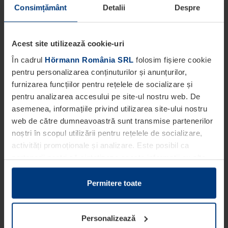
Consimțământ
Detalii
Despre
Acest site utilizează cookie-uri
În cadrul
Hörmann România SRL
folosim fișiere cookie
pentru personalizarea conținuturilor și anunțurilor,
furnizarea funcțiilor pentru rețelele de socializare și
pentru analizarea accesului pe site-ul nostru web. De
asemenea, informațiile privind utilizarea site-ului nostru
web de către dumneavoastră sunt transmise partenerilor
noștri în scopul utilizării pentru rețelele de socializare,
activități promoționale și analizare. Este posibil ca
partenerii noștri să sintetizeze aceste informații cu alte
date pe care dumneavoastră le-ați pus la dispoziția
acestora ori care au fost colectate în cadrul utilizării
Permitere toate
serviciilor de către dumneavoastră.
Din punct de vedere legal, putem stoca fișiere cookie pe
Personalizează
dispozitivul dumneavoastră în cazul în care acestea sunt