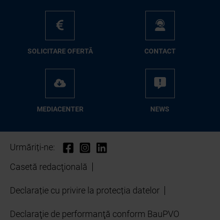
SO­LI­CI­TA­RE OFER­TĂ
CON­TA­CT
ME­D­IA­CEN­TER
NEWS
Urmăriți-ne:
Casetă redacţională
Declarație cu privire la protecția datelor
Declaraţie de performanţă conform BauPVO