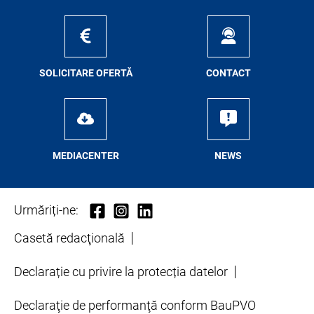
SO­LI­CI­TA­RE OFER­TĂ
CON­TA­CT
ME­D­IA­CEN­TER
NEWS
Urmăriți-ne:
Casetă redacţională
Declarație cu privire la protecția datelor
Declaraţie de performanţă conform BauPVO