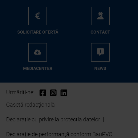
SO­LI­CI­TA­RE OFER­TĂ
CON­TA­CT
ME­D­IA­CEN­TER
NEWS
Urmăriți-ne:
Casetă redacţională
Declarație cu privire la protecția datelor
Declaraţie de performanţă conform BauPVO