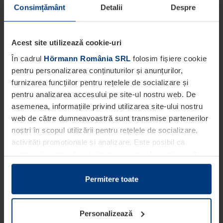
Consimțământ
Detalii
Despre
Acest site utilizează cookie-uri
În cadrul
Hörmann România SRL
folosim fișiere cookie
pentru personalizarea conținuturilor și anunțurilor,
furnizarea funcțiilor pentru rețelele de socializare și
pentru analizarea accesului pe site-ul nostru web. De
asemenea, informațiile privind utilizarea site-ului nostru
web de către dumneavoastră sunt transmise partenerilor
noștri în scopul utilizării pentru rețelele de socializare,
activități promoționale și analizare. Este posibil ca
partenerii noștri să sintetizeze aceste informații cu alte
date pe care dumneavoastră le-ați pus la dispoziția
acestora ori care au fost colectate în cadrul utilizării
Permitere toate
serviciilor de către dumneavoastră.
Din punct de vedere legal, putem stoca fișiere cookie pe
Personalizează
dispozitivul dumneavoastră în cazul în care acestea sunt