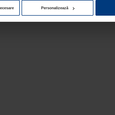
ifica ori anula în orice moment consimțământul în Declarația pri
necesare
Personalizează
 la protecția datelor
de pe site-ul nostru web.