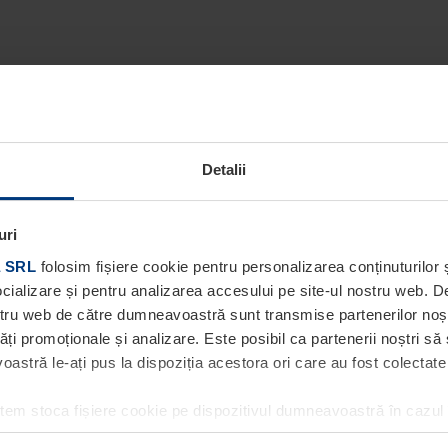
Detalii
uri
 SRL
folosim fișiere cookie pentru personalizarea conținuturilor ș
socializare și pentru analizarea accesului pe site-ul nostru web. 
ostru web de către dumneavoastră sunt transmise partenerilor noștri
tăți promoționale și analizare. Este posibil ca partenerii noștri să
stră le-ați pus la dispoziția acestora ori care au fost colectate în
utem stoca fișiere cookie pe dispozitivul dumneavoastră în cazul
ea acestei pagini. Pentru alte tipuri de fișiere cookie avem nevoi