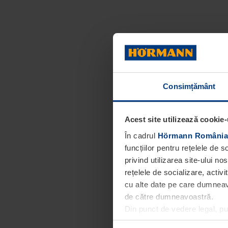
Consimțământ
Acest site utilizează cookie-
În cadrul
Hörmann România
funcțiilor pentru rețelele de 
privind utilizarea site-ului n
rețelele de socializare, activi
cu alte date pe care dumneavoa
de către dumneavoastră.
Din punct de vedere legal, p
obligatorii pentru funcționar