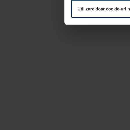
dumneavoastră. Vă puteți mod
Utilizare doar cookie-uri 
pagina
Declarație cu privire