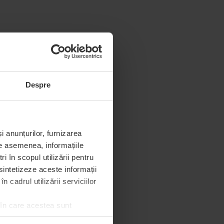
Despre
i anunțurilor, furnizarea
De asemenea, informațiile
 în scopul utilizării pentru
 sintetizeze aceste informații
 cadrul utilizării serviciilor
 în care acestea sunt
e de permisiunea