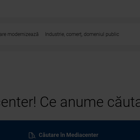
 care modernizează
Industrie, comerț, domeniul public
center! Ce anume căuta
Căutare în Mediacenter