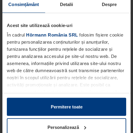
Consimțământ
Detalii
Despre
Acest site utilizează cookie-uri
În cadrul
Hörmann România SRL
folosim fișiere cookie
pentru personalizarea conținuturilor și anunțurilor,
furnizarea funcțiilor pentru rețelele de socializare și
pentru analizarea accesului pe site-ul nostru web. De
asemenea, informațiile privind utilizarea site-ului nostru
web de către dumneavoastră sunt transmise partenerilor
noștri în scopul utilizării pentru rețelele de socializare,
activități promoționale și analizare. Este posibil ca
partenerii noștri să sintetizeze aceste informații cu alte
date pe care dumneavoastră le-ați pus la dispoziția
acestora ori care au fost colectate în cadrul utilizării
Permitere toate
serviciilor de către dumneavoastră.
Din punct de vedere legal, putem stoca fișiere cookie pe
Personalizează
dispozitivul dumneavoastră în cazul în care acestea sunt