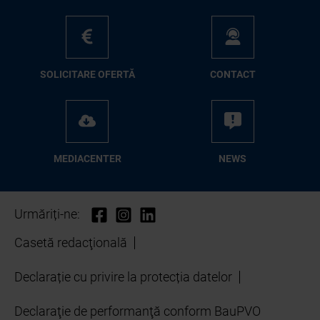
SO­LI­CI­TA­RE OFER­TĂ
CON­TA­CT
ME­D­IA­CEN­TER
NEWS
Urmăriți-ne:
Casetă redacţională
Declarație cu privire la protecția datelor
Declaraţie de performanţă conform BauPVO