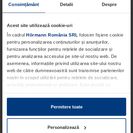
Consimțământ
Detalii
Despre
Acest site utilizează cookie-uri
În cadrul
Hörmann România SRL
folosim fișiere cookie
pentru personalizarea conținuturilor și anunțurilor,
furnizarea funcțiilor pentru rețelele de socializare și
pentru analizarea accesului pe site-ul nostru web. De
asemenea, informațiile privind utilizarea site-ului nostru
web de către dumneavoastră sunt transmise partenerilor
noștri în scopul utilizării pentru rețelele de socializare,
activități promoționale și analizare. Este posibil ca
partenerii noștri să sintetizeze aceste informații cu alte
date pe care dumneavoastră le-ați pus la dispoziția
acestora ori care au fost colectate în cadrul utilizării
Permitere toate
serviciilor de către dumneavoastră.
Din punct de vedere legal, putem stoca fișiere cookie pe
Personalizează
dispozitivul dumneavoastră în cazul în care acestea sunt