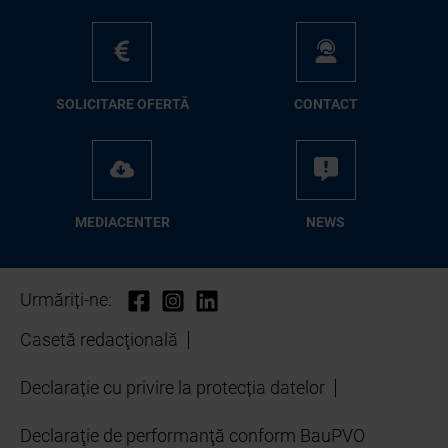
SO­LI­CI­TA­RE OFER­TĂ
CON­TA­CT
ME­D­IA­CEN­TER
NEWS
Urmăriți-ne:
Casetă redacţională
Declarație cu privire la protecția datelor
Declaraţie de performanţă conform BauPVO