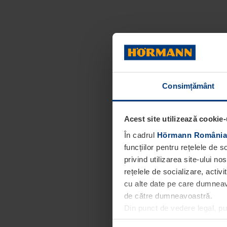
Consimțământ
Acest site utilizează cookie-
În cadrul
Hörmann România
funcțiilor pentru rețelele de 
privind utilizarea site-ului n
rețelele de socializare, activi
cu alte date pe care dumneavoa
de către dumneavoastră.
Din punct de vedere legal, p
obligatorii pentru funcționar