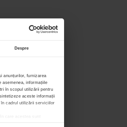
Despre
i anunțurilor, furnizarea
De asemenea, informațiile
 în scopul utilizării pentru
 sintetizeze aceste informații
 cadrul utilizării serviciilor
 în care acestea sunt
e de permisiunea