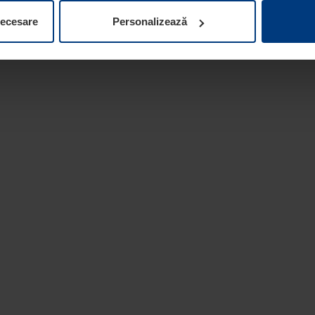
ifica ori anula în orice moment consimțământul în Declarația pri
necesare
Personalizează
 la protecția datelor
de pe site-ul nostru web.