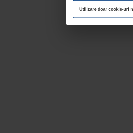
dumneavoastră. Vă puteți mod
Utilizare doar cookie-uri 
pagina
Declarație cu privire