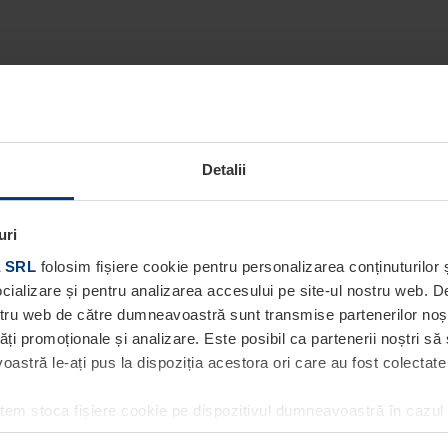
Detalii
uri
 SRL
folosim fișiere cookie pentru personalizarea conținuturilor ș
socializare și pentru analizarea accesului pe site-ul nostru web. 
ostru web de către dumneavoastră sunt transmise partenerilor noștri
tăți promoționale și analizare. Este posibil ca partenerii noștri să
stră le-ați pus la dispoziția acestora ori care au fost colectate în
utem stoca fișiere cookie pe dispozitivul dumneavoastră în cazul
ea acestei pagini. Pentru alte tipuri de fișiere cookie avem nevoi