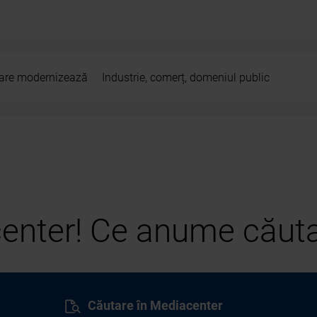
 care modernizează
Industrie, comerț, domeniul public
center! Ce anume căuta
Căutare în Mediacenter