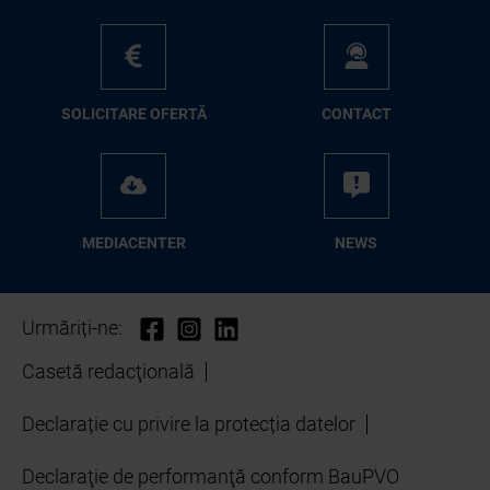
SO­LI­CI­TA­RE OFER­TĂ
CON­TA­CT
ME­D­IA­CEN­TER
NEWS
Urmăriți-ne:
Casetă redacţională
Declarație cu privire la protecția datelor
Declaraţie de performanţă conform BauPVO