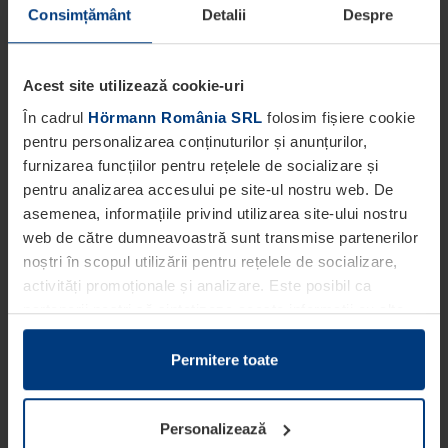
Consimțământ
Detalii
Despre
Acest site utilizează cookie-uri
În cadrul
Hörmann România SRL
folosim fișiere cookie
pentru personalizarea conținuturilor și anunțurilor,
furnizarea funcțiilor pentru rețelele de socializare și
pentru analizarea accesului pe site-ul nostru web. De
asemenea, informațiile privind utilizarea site-ului nostru
web de către dumneavoastră sunt transmise partenerilor
noștri în scopul utilizării pentru rețelele de socializare,
activități promoționale și analizare. Este posibil ca
partenerii noștri să sintetizeze aceste informații cu alte
date pe care dumneavoastră le-ați pus la dispoziția
acestora ori care au fost colectate în cadrul utilizării
Permitere toate
serviciilor de către dumneavoastră.
Din punct de vedere legal, putem stoca fișiere cookie pe
Personalizează
dispozitivul dumneavoastră în cazul în care acestea sunt