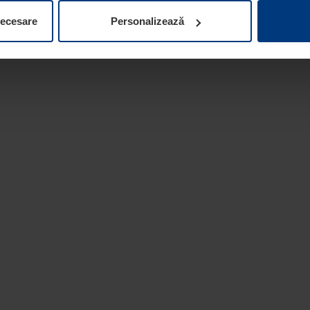
ifica ori anula în orice moment consimțământul în Declarația pri
necesare
Personalizează
 la protecția datelor
de pe site-ul nostru web.