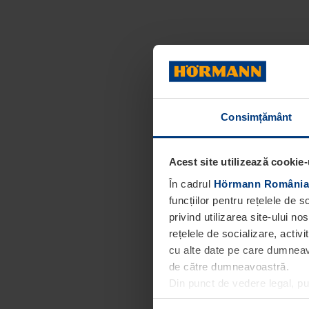
Consimțământ
Acest site utilizează cookie-
În cadrul
Hörmann România
funcțiilor pentru rețelele de 
privind utilizarea site-ului n
rețelele de socializare, activi
cu alte date pe care dumneavoa
de către dumneavoastră.
Din punct de vedere legal, p
obligatorii pentru funcționar