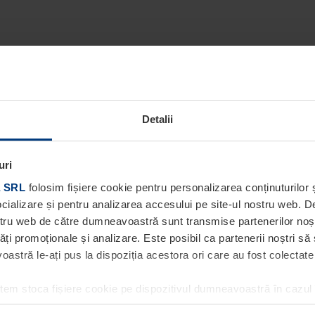
Detalii
uri
 SRL
folosim fișiere cookie pentru personalizarea conținuturilor ș
socializare și pentru analizarea accesului pe site-ul nostru web. 
ostru web de către dumneavoastră sunt transmise partenerilor noștri
tăți promoționale și analizare. Este posibil ca partenerii noștri să
stră le-ați pus la dispoziția acestora ori care au fost colectate în
utem stoca fișiere cookie pe dispozitivul dumneavoastră în cazul
ea acestei pagini. Pentru alte tipuri de fișiere cookie avem nevoi