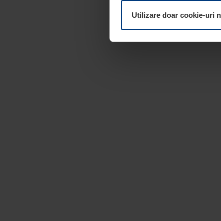
dumneavoastră. Vă puteți mod
Utilizare doar cookie-uri 
pagina
Declarație cu privire