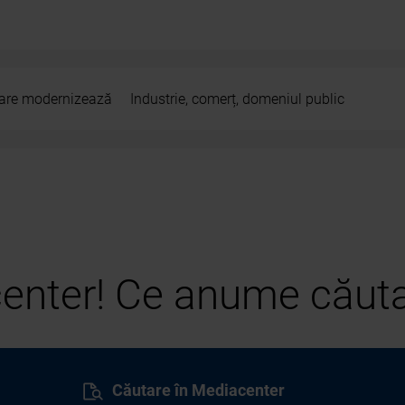
 care modernizează
Industrie, comerț, domeniul public
center! Ce anume căuta
Căutare în Mediacenter