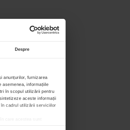
Despre
i anunțurilor, furnizarea
De asemenea, informațiile
 în scopul utilizării pentru
 sintetizeze aceste informații
 cadrul utilizării serviciilor
 în care acestea sunt
e de permisiunea