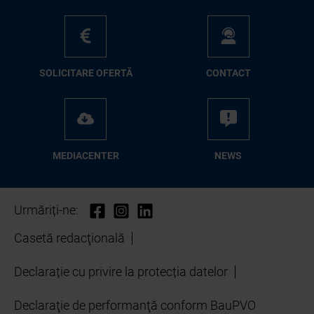
SO­LI­CI­TA­RE OFER­TĂ
CON­TA­CT
ME­D­IA­CEN­TER
NEWS
Urmăriți-ne:
Casetă redacţională
Declarație cu privire la protecția datelor
Declaraţie de performanţă conform BauPVO