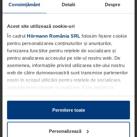
Consimțământ
Detalii
Despre
Acest site utilizează cookie-uri
În cadrul
Hörmann România SRL
folosim fișiere cookie
pentru personalizarea conținuturilor și anunțurilor,
furnizarea funcțiilor pentru rețelele de socializare și
pentru analizarea accesului pe site-ul nostru web. De
asemenea, informațiile privind utilizarea site-ului nostru
web de către dumneavoastră sunt transmise partenerilor
noștri în scopul utilizării pentru rețelele de socializare,
activități promoționale și analizare. Este posibil ca
partenerii noștri să sintetizeze aceste informații cu alte
date pe care dumneavoastră le-ați pus la dispoziția
acestora ori care au fost colectate în cadrul utilizării
Permitere toate
serviciilor de către dumneavoastră.
Din punct de vedere legal, putem stoca fișiere cookie pe
Personalizează
dispozitivul dumneavoastră în cazul în care acestea sunt