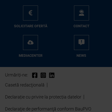
SO­LI­CI­TA­RE OFER­TĂ
CON­TA­CT
ME­D­IA­CEN­TER
NEWS
Urmăriți-ne:
Casetă redacţională
Declarație cu privire la protecția datelor
Declaraţie de performanţă conform BauPVO