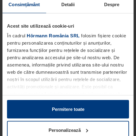
Consimțământ
Detalii
Despre
Acest site utilizează cookie-uri
În cadrul
Hörmann România SRL
folosim fișiere cookie
pentru personalizarea conținuturilor și anunțurilor,
furnizarea funcțiilor pentru rețelele de socializare și
pentru analizarea accesului pe site-ul nostru web. De
asemenea, informațiile privind utilizarea site-ului nostru
web de către dumneavoastră sunt transmise partenerilor
noștri în scopul utilizării pentru rețelele de socializare,
activități promoționale și analizare. Este posibil ca
partenerii noștri să sintetizeze aceste informații cu alte
date pe care dumneavoastră le-ați pus la dispoziția
acestora ori care au fost colectate în cadrul utilizării
Permitere toate
serviciilor de către dumneavoastră.
Din punct de vedere legal, putem stoca fișiere cookie pe
Personalizează
dispozitivul dumneavoastră în cazul în care acestea sunt