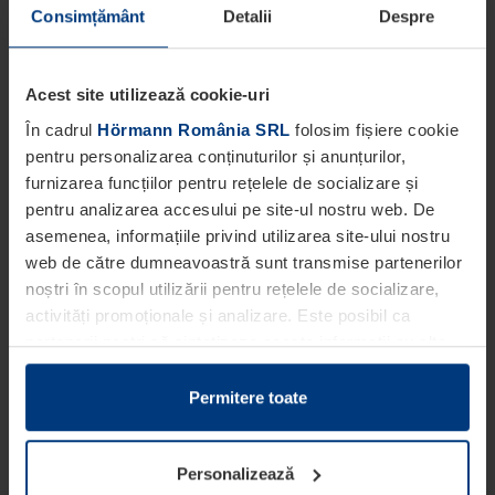
Consimțământ
Detalii
Despre
Acest site utilizează cookie-uri
În cadrul
Hörmann România SRL
folosim fișiere cookie
pentru personalizarea conținuturilor și anunțurilor,
furnizarea funcțiilor pentru rețelele de socializare și
pentru analizarea accesului pe site-ul nostru web. De
asemenea, informațiile privind utilizarea site-ului nostru
web de către dumneavoastră sunt transmise partenerilor
noștri în scopul utilizării pentru rețelele de socializare,
activități promoționale și analizare. Este posibil ca
partenerii noștri să sintetizeze aceste informații cu alte
date pe care dumneavoastră le-ați pus la dispoziția
acestora ori care au fost colectate în cadrul utilizării
Permitere toate
serviciilor de către dumneavoastră.
Din punct de vedere legal, putem stoca fișiere cookie pe
Personalizează
dispozitivul dumneavoastră în cazul în care acestea sunt