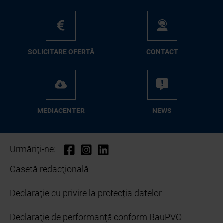
SO­LI­CI­TA­RE OFER­TĂ
CON­TA­CT
ME­D­IA­CEN­TER
NEWS
Urmăriți-ne:
Casetă redacţională
Declarație cu privire la protecția datelor
Declaraţie de performanţă conform BauPVO