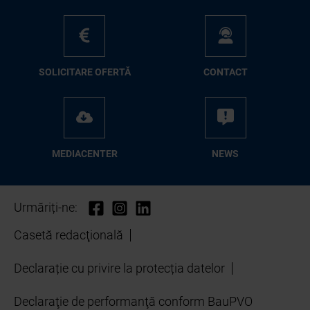
SO­LI­CI­TA­RE OFER­TĂ
CON­TA­CT
ME­D­IA­CEN­TER
NEWS
Urmăriți-ne:
Casetă redacţională
Declarație cu privire la protecția datelor
Declaraţie de performanţă conform BauPVO