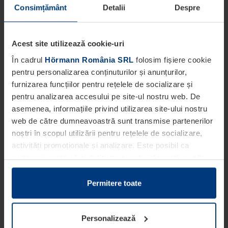
Consimțământ
Detalii
Despre
Acest site utilizează cookie-uri
În cadrul
Hörmann România SRL
folosim fișiere cookie
pentru personalizarea conținuturilor și anunțurilor,
furnizarea funcțiilor pentru rețelele de socializare și
pentru analizarea accesului pe site-ul nostru web. De
asemenea, informațiile privind utilizarea site-ului nostru
web de către dumneavoastră sunt transmise partenerilor
noștri în scopul utilizării pentru rețelele de socializare,
activități promoționale și analizare. Este posibil ca
partenerii noștri să sintetizeze aceste informații cu alte
date pe care dumneavoastră le-ați pus la dispoziția
acestora ori care au fost colectate în cadrul utilizării
Permitere toate
serviciilor de către dumneavoastră.
Din punct de vedere legal, putem stoca fișiere cookie pe
Personalizează
dispozitivul dumneavoastră în cazul în care acestea sunt