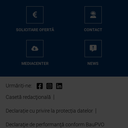
SO­LI­CI­TA­RE OFER­TĂ
CON­TA­CT
ME­D­IA­CEN­TER
NEWS
Urmăriți-ne:
Casetă redacţională
Declarație cu privire la protecția datelor
Declaraţie de performanţă conform BauPVO