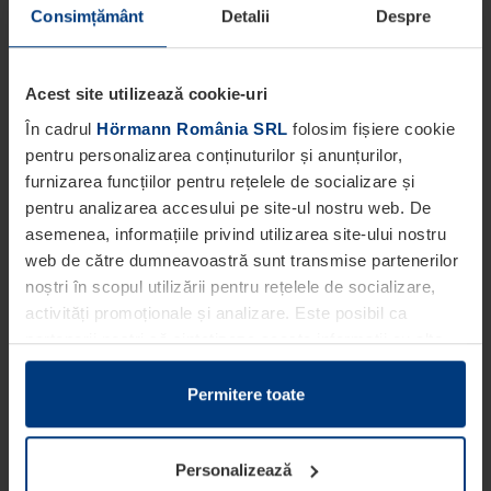
Consimțământ
Detalii
Despre
Acest site utilizează cookie-uri
În cadrul
Hörmann România SRL
folosim fișiere cookie
pentru personalizarea conținuturilor și anunțurilor,
furnizarea funcțiilor pentru rețelele de socializare și
pentru analizarea accesului pe site-ul nostru web. De
asemenea, informațiile privind utilizarea site-ului nostru
web de către dumneavoastră sunt transmise partenerilor
noștri în scopul utilizării pentru rețelele de socializare,
activități promoționale și analizare. Este posibil ca
partenerii noștri să sintetizeze aceste informații cu alte
date pe care dumneavoastră le-ați pus la dispoziția
acestora ori care au fost colectate în cadrul utilizării
Permitere toate
serviciilor de către dumneavoastră.
Din punct de vedere legal, putem stoca fișiere cookie pe
Personalizează
dispozitivul dumneavoastră în cazul în care acestea sunt