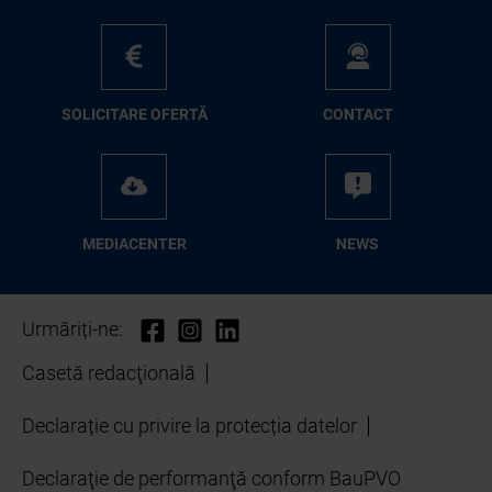
SO­LI­CI­TA­RE OFER­TĂ
CON­TA­CT
ME­D­IA­CEN­TER
NEWS
Urmăriți-ne:
Casetă redacţională
Declarație cu privire la protecția datelor
Declaraţie de performanţă conform BauPVO