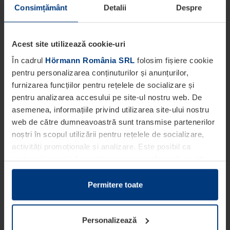
Consimțământ
Detalii
Despre
Acest site utilizează cookie-uri
În cadrul
Hörmann România SRL
folosim fișiere cookie
pentru personalizarea conținuturilor și anunțurilor,
furnizarea funcțiilor pentru rețelele de socializare și
pentru analizarea accesului pe site-ul nostru web. De
asemenea, informațiile privind utilizarea site-ului nostru
web de către dumneavoastră sunt transmise partenerilor
noștri în scopul utilizării pentru rețelele de socializare,
activități promoționale și analizare. Este posibil ca
partenerii noștri să sintetizeze aceste informații cu alte
date pe care dumneavoastră le-ați pus la dispoziția
acestora ori care au fost colectate în cadrul utilizării
Permitere toate
serviciilor de către dumneavoastră.
Din punct de vedere legal, putem stoca fișiere cookie pe
Personalizează
dispozitivul dumneavoastră în cazul în care acestea sunt