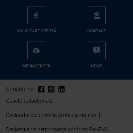
SO­LI­CI­TA­RE OFER­TĂ
CON­TA­CT
ME­D­IA­CEN­TER
NEWS
Urmăriți-ne:
Casetă redacţională
Declarație cu privire la protecția datelor
Declaraţie de performanţă conform BauPVO