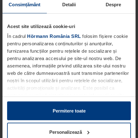
Consimțământ
Detalii
Despre
Acest site utilizează cookie-uri
În cadrul
Hörmann România SRL
folosim fișiere cookie
pentru personalizarea conținuturilor și anunțurilor,
furnizarea funcțiilor pentru rețelele de socializare și
pentru analizarea accesului pe site-ul nostru web. De
asemenea, informațiile privind utilizarea site-ului nostru
web de către dumneavoastră sunt transmise partenerilor
noștri în scopul utilizării pentru rețelele de socializare,
activități promoționale și analizare. Este posibil ca
partenerii noștri să sintetizeze aceste informații cu alte
date pe care dumneavoastră le-ați pus la dispoziția
acestora ori care au fost colectate în cadrul utilizării
Permitere toate
serviciilor de către dumneavoastră.
Din punct de vedere legal, putem stoca fișiere cookie pe
Personalizează
dispozitivul dumneavoastră în cazul în care acestea sunt