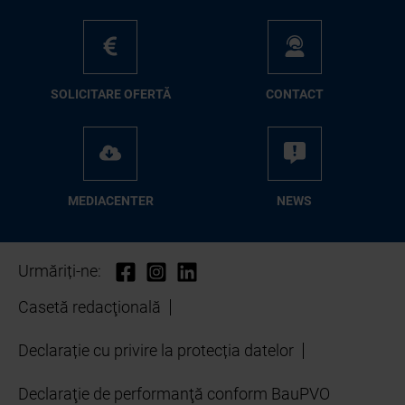
SO­LI­CI­TA­RE OFER­TĂ
CON­TA­CT
ME­D­IA­CEN­TER
NEWS
Urmăriți-ne:
Casetă redacţională
Declarație cu privire la protecția datelor
Declaraţie de performanţă conform BauPVO