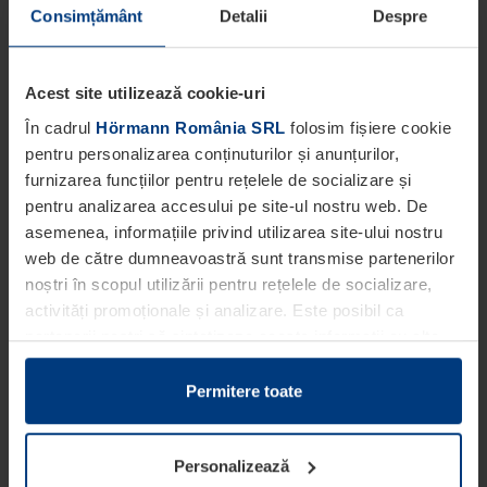
Consimțământ
Detalii
Despre
Acest site utilizează cookie-uri
În cadrul
Hörmann România SRL
folosim fișiere cookie
pentru personalizarea conținuturilor și anunțurilor,
furnizarea funcțiilor pentru rețelele de socializare și
pentru analizarea accesului pe site-ul nostru web. De
asemenea, informațiile privind utilizarea site-ului nostru
web de către dumneavoastră sunt transmise partenerilor
noștri în scopul utilizării pentru rețelele de socializare,
activități promoționale și analizare. Este posibil ca
partenerii noștri să sintetizeze aceste informații cu alte
date pe care dumneavoastră le-ați pus la dispoziția
acestora ori care au fost colectate în cadrul utilizării
Permitere toate
serviciilor de către dumneavoastră.
Din punct de vedere legal, putem stoca fișiere cookie pe
Personalizează
dispozitivul dumneavoastră în cazul în care acestea sunt