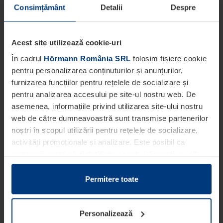
Consimțământ
Detalii
Despre
Acest site utilizează cookie-uri
În cadrul
Hörmann România SRL
folosim fișiere cookie
pentru personalizarea conținuturilor și anunțurilor,
furnizarea funcțiilor pentru rețelele de socializare și
pentru analizarea accesului pe site-ul nostru web. De
asemenea, informațiile privind utilizarea site-ului nostru
web de către dumneavoastră sunt transmise partenerilor
noștri în scopul utilizării pentru rețelele de socializare,
activități promoționale și analizare. Este posibil ca
partenerii noștri să sintetizeze aceste informații cu alte
date pe care dumneavoastră le-ați pus la dispoziția
acestora ori care au fost colectate în cadrul utilizării
Permitere toate
serviciilor de către dumneavoastră.
Din punct de vedere legal, putem stoca fișiere cookie pe
Personalizează
dispozitivul dumneavoastră în cazul în care acestea sunt