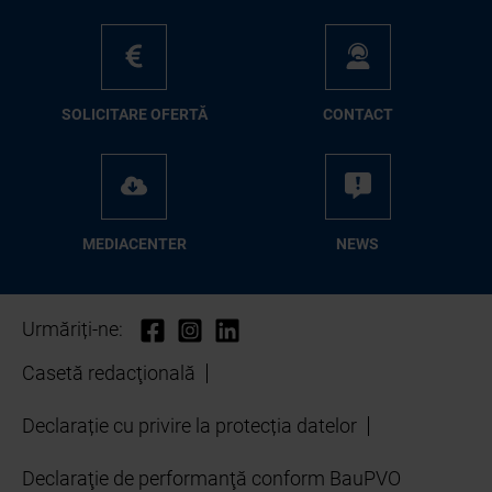
SO­LI­CI­TA­RE OFER­TĂ
CON­TA­CT
ME­D­IA­CEN­TER
NEWS
Urmăriți-ne:
Casetă redacţională
Declarație cu privire la protecția datelor
Declaraţie de performanţă conform BauPVO