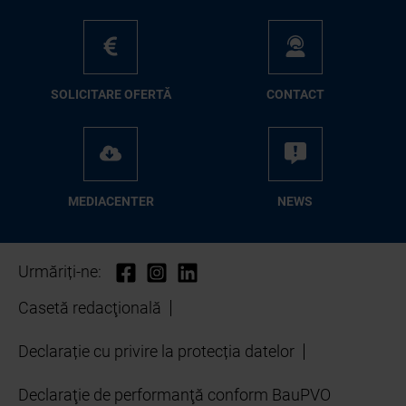
SO­LI­CI­TA­RE OFER­TĂ
CON­TA­CT
ME­D­IA­CEN­TER
NEWS
Urmăriți-ne:
Casetă redacţională
Declarație cu privire la protecția datelor
Declaraţie de performanţă conform BauPVO