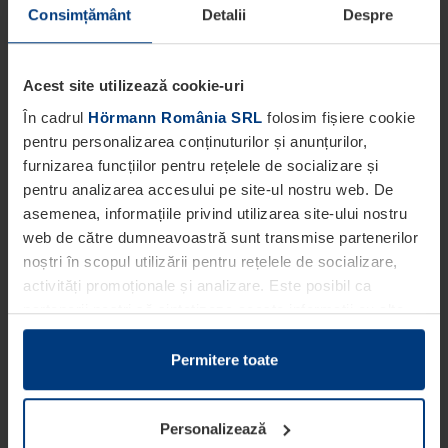
Consimțământ
Detalii
Despre
Acest site utilizează cookie-uri
În cadrul
Hörmann România SRL
folosim fișiere cookie
pentru personalizarea conținuturilor și anunțurilor,
furnizarea funcțiilor pentru rețelele de socializare și
pentru analizarea accesului pe site-ul nostru web. De
asemenea, informațiile privind utilizarea site-ului nostru
web de către dumneavoastră sunt transmise partenerilor
noștri în scopul utilizării pentru rețelele de socializare,
activități promoționale și analizare. Este posibil ca
partenerii noștri să sintetizeze aceste informații cu alte
date pe care dumneavoastră le-ați pus la dispoziția
acestora ori care au fost colectate în cadrul utilizării
Permitere toate
serviciilor de către dumneavoastră.
Din punct de vedere legal, putem stoca fișiere cookie pe
Personalizează
dispozitivul dumneavoastră în cazul în care acestea sunt