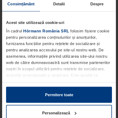
Consimțământ
Detalii
Despre
Acest site utilizează cookie-uri
În cadrul
Hörmann România SRL
folosim fișiere cookie
pentru personalizarea conținuturilor și anunțurilor,
furnizarea funcțiilor pentru rețelele de socializare și
pentru analizarea accesului pe site-ul nostru web. De
asemenea, informațiile privind utilizarea site-ului nostru
web de către dumneavoastră sunt transmise partenerilor
noștri în scopul utilizării pentru rețelele de socializare,
activități promoționale și analizare. Este posibil ca
partenerii noștri să sintetizeze aceste informații cu alte
date pe care dumneavoastră le-ați pus la dispoziția
acestora ori care au fost colectate în cadrul utilizării
Permitere toate
serviciilor de către dumneavoastră.
Din punct de vedere legal, putem stoca fișiere cookie pe
Personalizează
dispozitivul dumneavoastră în cazul în care acestea sunt