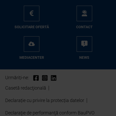
SO­LI­CI­TA­RE OFER­TĂ
CON­TA­CT
ME­D­IA­CEN­TER
NEWS
Urmăriți-ne:
Casetă redacţională
Declarație cu privire la protecția datelor
Declaraţie de performanţă conform BauPVO