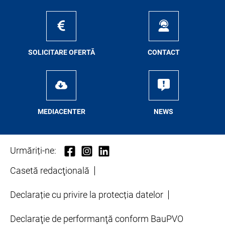
SO­LI­CI­TA­RE OFER­TĂ
CON­TA­CT
ME­D­IA­CEN­TER
NEWS
Urmăriți-ne:
Casetă redacţională
Declarație cu privire la protecția datelor
Declaraţie de performanţă conform BauPVO